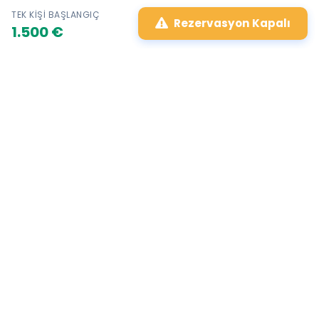
TEK KIŞI BAŞLANGIÇ
4. Oda
Rezervasyon Kapalı
1.500 €
Mykonos
1 Fotoğraf
5. Oda