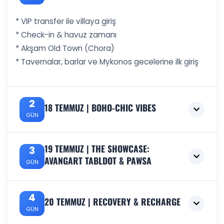
* VIP transfer ile villaya giriş
* Check-in & havuz zamanı
* Akşam Old Town (Chora)
* Tavernalar, barlar ve Mykonos gecelerine ilk giriş
2
18 TEMMUZ | BOHO-CHIC VIBES
GÜN
* Sabah villa kahvaltısı
19 TEMMUZ | THE SHOWCASE:
3
* Gün boyu Alemagou Beach
AVANGART TABLDOT & PAWSA
GÜN
* Deniz, güneş ve kaliteli müzik
* Öğleden sonra Scorpios
Akşam:
4
20 TEMMUZ | RECOVERY & RECHARGE
* Gün batımı seansı
GÜN
* Sahnede:
* Blondish / Birds of Mind atmosferi