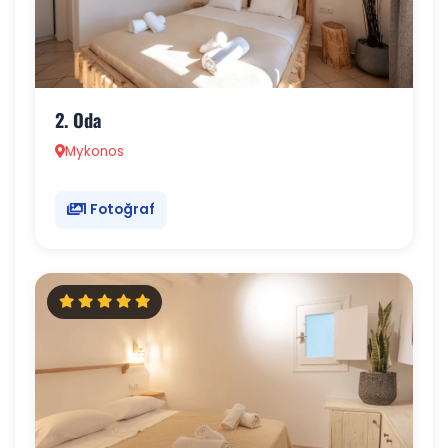
2. Oda
Mykonos
1 Fotoğraf