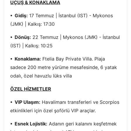
UÇUŞ & KONAKLAMA
•⁠ ⁠Gidiş:
17 Temmuz | İstanbul (IST) - Mykonos
(JMK) | Kalkış: 17:30
•⁠ ⁠Dönüş:
22 Temmuz | Mykonos (JMK) - İstanbul
(IST) | Kalkış: 10:25
•⁠ ⁠Konaklama:
Ftelia Bay Private Villa. Plaja
sadece 200 metre yürüme mesafesinde, 6 yatak
odalı, özel havuzlu lüks villa
ÖZEL HİZMETLER
•⁠ ⁠VIP Ulaşım:
Havalimanı transferleri ve Scorpios
etkinlikleri için özel şoförlü VIP araçlar.
•⁠ ⁠Esnek Lojistik:
Adanın geri kalanını keşfetmek