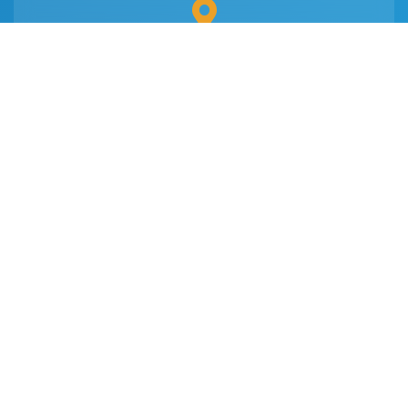
ADRES
Gayrettepe Mah. Fersun Sok. No:14
Beşiktaş/İstanbul
Detaylı İletişim